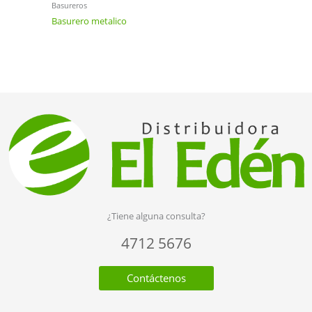
Basureros
Basurero metalico
¿Tiene alguna consulta?
4712 5676
Contáctenos
F
I