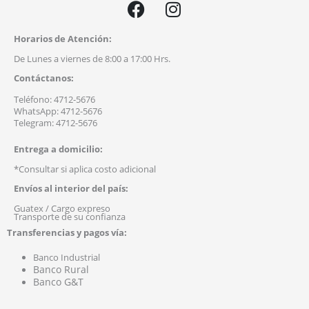
a
n
c
s
Horarios de Atención:
e
t
De Lunes a viernes de 8:00 a 17:00 Hrs.
b
a
Contáctanos:
o
g
o
r
Teléfono: 4712-5676
WhatsApp: 4712-5676
k
a
Telegram: 4712-5676
m
Entrega a domicilio:
*Consultar si aplica costo adicional
Envíos al interior del país:
Guatex / Cargo expreso
Transporte de su confianza
Transferencias y pagos vía:
Banco Industrial
Banco Rural
Banco G&T