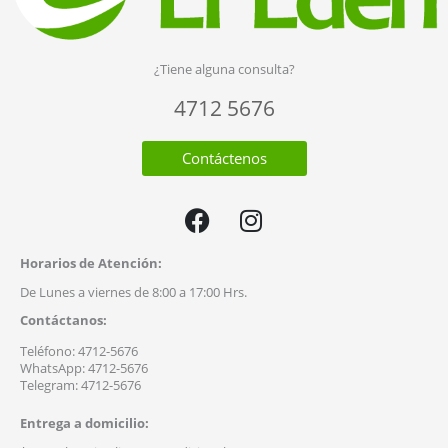
¿Tiene alguna consulta?
4712 5676
Contáctenos
F
I
a
n
c
s
Horarios de Atención:
e
t
De Lunes a viernes de 8:00 a 17:00 Hrs.
b
a
Contáctanos:
o
g
o
r
Teléfono: 4712-5676
WhatsApp: 4712-5676
k
a
Telegram: 4712-5676
m
Entrega a domicilio: